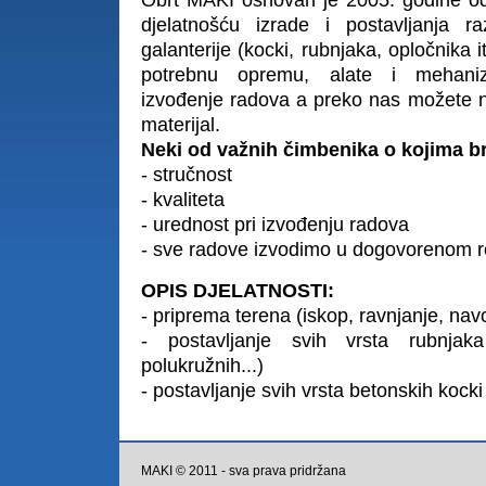
Obrt MAKI osnovan je 2005. godine od 
djelatnošću izrade i postavljanja r
galanterije (kocki, rubnjaka, opločnika 
potrebnu opremu, alate i mehaniza
izvođenje radova a preko nas možete na
materijal.
Neki od važnih čimbenika o kojima b
- stručnost
- kvaliteta
- urednost pri izvođenju radova
- sve radove izvodimo u dogovorenom 
OPIS DJELATNOSTI:
- priprema terena (iskop, ravnjanje, navo
- postavljanje svih vrsta rubnjaka 
polukružnih...)
- postavljanje svih vrsta betonskih kocki
MAKI © 2011 - sva prava pridržana